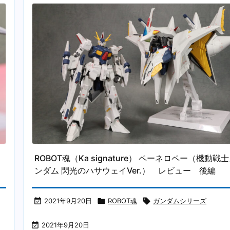
ROBOT魂（Ka signature） ペーネロペー（機動戦
ンダム 閃光のハサウェイVer.） レビュー 後編

2021年9月20日

ROBOT魂

ガンダムシリーズ

2021年9月20日