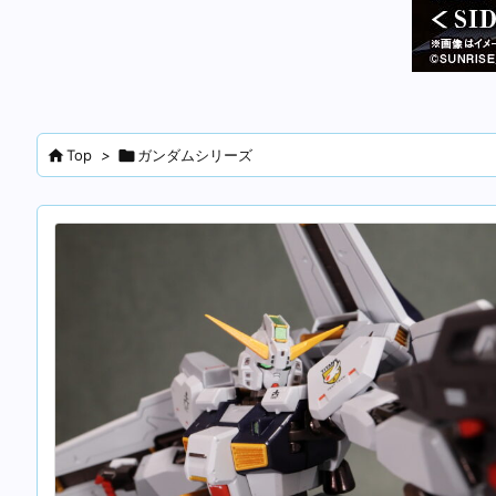

Top
>

ガンダムシリーズ