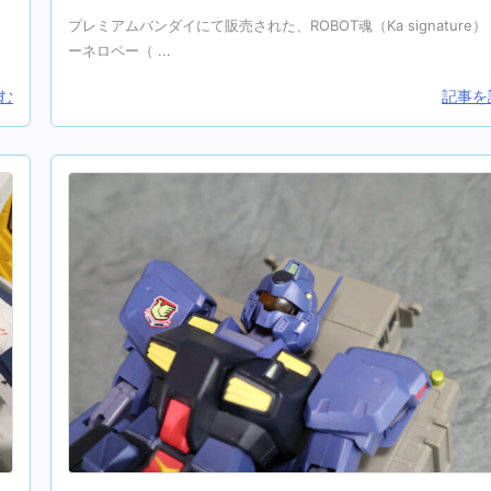
.
プレミアムバンダイにて販売された、ROBOT魂（Ka signature）
ーネロペー（ ...
む
記事を