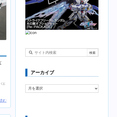
ズ
アーカイブ
バエ
ア
ー
カ
読む
イ
ブ