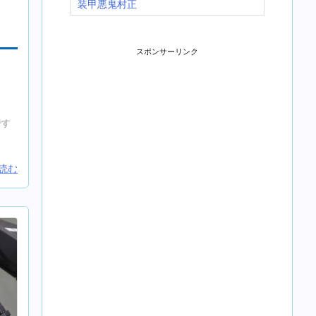
装甲悪鬼村正
E.
スポンサーリンク
です
読む