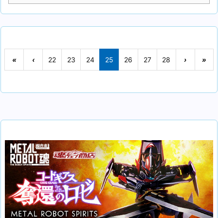
«
‹
22
23
24
25
26
27
28
›
»