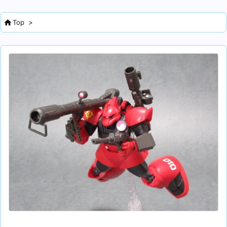

Top
>