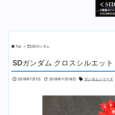

Top
>

SDガンダム
SDガンダム クロスシルエッ

2018年7月1日

2018年11月18日

ガンダムシリーズ