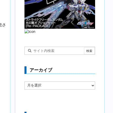
売さ
アーカイブ
ア
ー
カ
イ
ブ