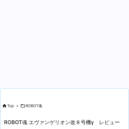

Top
>

ROBOT魂
ROBOT魂 エヴァンゲリオン改８号機γ レビュー