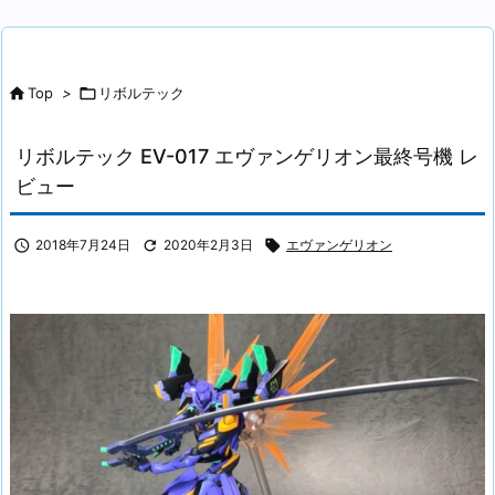

Top
>

リボルテック
リボルテック EV-017 エヴァンゲリオン最終号機 レ
ビュー

2018年7月24日

2020年2月3日

エヴァンゲリオン