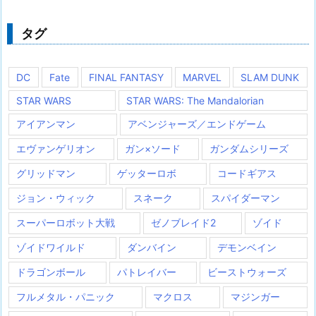
ゴ
リ
ー
タグ
DC
Fate
FINAL FANTASY
MARVEL
SLAM DUNK
STAR WARS
STAR WARS: The Mandalorian
アイアンマン
アベンジャーズ／エンドゲーム
エヴァンゲリオン
ガン×ソード
ガンダムシリーズ
グリッドマン
ゲッターロボ
コードギアス
ジョン・ウィック
スネーク
スパイダーマン
スーパーロボット大戦
ゼノブレイド2
ゾイド
ゾイドワイルド
ダンバイン
デモンベイン
ドラゴンボール
パトレイバー
ビーストウォーズ
フルメタル・パニック
マクロス
マジンガー