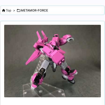

Top
>

METAMOR-FORCE