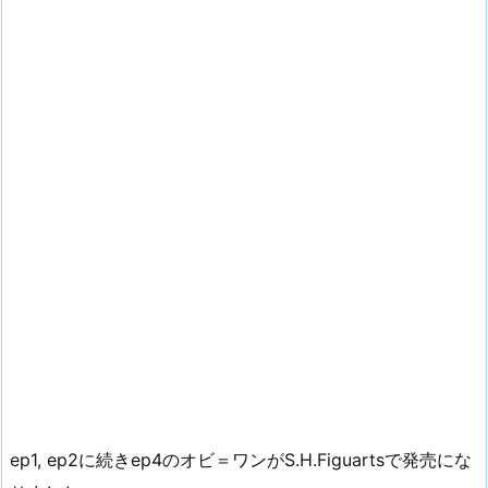
ep1, ep2に続きep4のオビ＝ワンがS.H.Figuartsで発売にな