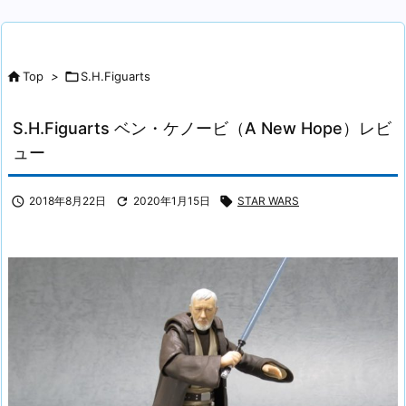

Top
>

S.H.Figuarts
S.H.Figuarts ベン・ケノービ（A New Hope）レビ
ュー

2018年8月22日

2020年1月15日

STAR WARS