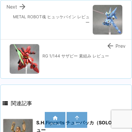

Next
METAL ROBOT魂 ヒュッケバイン レビュ
ー

Prev
RG 1/144 サザビー 素組み レビュー

関連記事


S.H.Figuarts チューバッカ（SOLO) レビ
上へ
ホーム
ュー