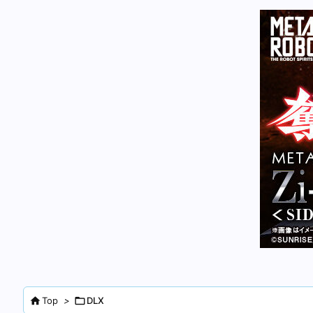

Top
>

DLX