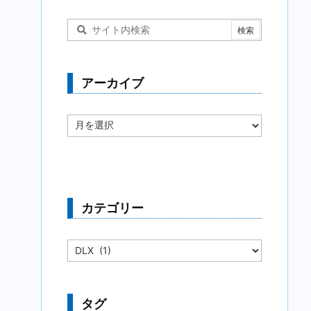
アーカイブ
ア
ー
カ
イ
ブ
カテゴリー
カ
テ
ゴ
リ
ー
タグ